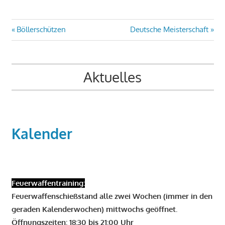
Beitragsnavigation
Vorheriger
Nächster
Böllerschützen
Deutsche Meisterschaft
Beitrag:
Beitrag:
Aktuelles
Kalender
Feuerwaffentraining:
Feuerwaffenschießstand alle zwei Wochen (immer in den
geraden Kalenderwochen) mittwochs geöffnet.
Öffnungszeiten: 18:30 bis 21:00 Uhr